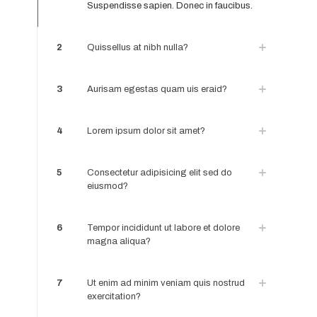
Suspendisse sapien. Donec in faucibus.
2
Quissellus at nibh nulla?
3
Aurisam egestas quam uis eraid?
4
Lorem ipsum dolor sit amet?
5
Consectetur adipisicing elit sed do
eiusmod?
6
Tempor incididunt ut labore et dolore
magna aliqua?
7
Ut enim ad minim veniam quis nostrud
exercitation?