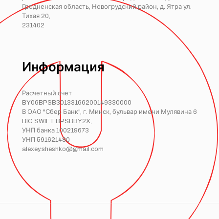
Гродненская область, Новогрудский район, д. Ятра ул.
Тихая 20,
231402
Информация
Расчетный счет
BY06BPSB30133166200149330000
В ОАО "Сбер Банк", г. Минск, бульвар имени Мулявина 6
BIC SWIFT BPSBBY2X,
УНП банка 100219673
УНП 591621480
alexey.sheshko@gmail.com